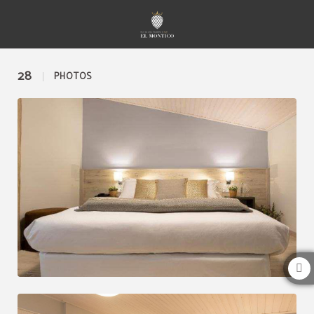
Galerie de l´Hotel Restaurante El Montico à Tordesillas. Site Web Officiel.
28
PHOTOS